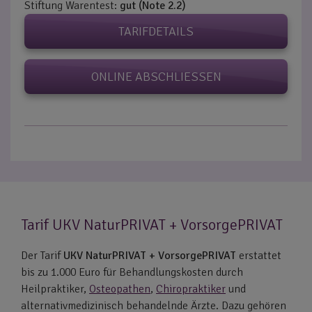
Stiftung Warentest:
gut (Note 2.2)
TARIFDETAILS
ONLINE ABSCHLIESSEN
Tarif UKV NaturPRIVAT + VorsorgePRIVAT
Der Tarif
UKV NaturPRIVAT + VorsorgePRIVAT
erstattet
bis zu 1.000 Euro für Behandlungskosten durch
Heilpraktiker,
Osteopathen
,
Chiropraktiker
und
alternativmedizinisch behandelnde Ärzte. Dazu gehören