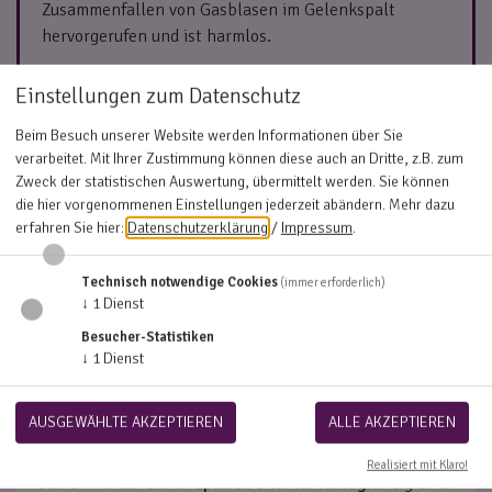
Zusammenfallen von Gasblasen im Gelenkspalt
hervorgerufen und ist harmlos.
Einstellungen zum Datenschutz
Beim Besuch unserer Website werden Informationen über Sie
verarbeitet. Mit Ihrer Zustimmung können diese auch an Dritte, z.B. zum
UNTERSCHIED CHIROPRAKTIK UND
Zweck der statistischen Auswertung, übermittelt werden. Sie können
OSTEOPATHIE
die hier vorgenommenen Einstellungen jederzeit abändern.
Mehr dazu
erfahren Sie hier:
Datenschutzerklärung
/
Impressum
.
Die Chiropraktik und die Osteopathie sind beides
manuelle Behandlungsmethoden der alternativen
Technisch notwendige Cookies
(immer erforderlich)
↓
1
Dienst
Medizin. Sie unterscheiden sich jedoch in der Art der
Anwendung.
Besucher-Statistiken
↓
1
Dienst
Der Fokus der Chiropraktik liegt in erster Linie in der
Untersuchung und Behandlung des
AUSGEWÄHLTE AKZEPTIEREN
ALLE AKZEPTIEREN
Bewegungsapparates und des Nervensystems. Der
Chiropraktor löst die Funktionsstörungen mithilfe
Realisiert mit Klaro!
seiner Hände. Durch
speziell erlernte Handgriffe
gibt er