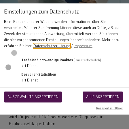
Einstellungen zum Datenschutz
Beim Besuch unserer Website werden Informationen über Sie
verarbeitet. Mit Ihrer Zustimmung können diese auch an Dritte, z.B. zum
Zweck der statistischen Auswertung, übermittelt werden. Sie können
die hier vorgenommenen Einstellungen jederzeit abändern.
Mehr dazu
erfahren Sie hier:
Datenschutzerklärung
/
Impressum
.
Die Heilpraktiker Zusatzversicherung
ohne Ablehnung durch Krankheiten
Technisch notwendige Cookies
(immer erforderlich)
↓
1
Dienst
Wer schon einmal bei einer Versicherung wegen
Besucher-Statistiken
Vorerkrankungen abgelehnt wurde, hat jetzt die
↓
1
Dienst
Möglichkeit, eine passende Zusatzversicherung bei der
SDK zu finden. Für die SDK Tarife gibt es keine
Krankheit, die zu einer Ablehnung des Antrages führt.
AUSGEWÄHLTE AKZEPTIEREN
ALLE AKZEPTIEREN
Damit dieses System funktioniert, wird eine
Realisiert mit Klaro!
umfangreiche Gesundheitsprüfung vorgenommen. Dabei
wird für jede mit "Ja" beantwortete Diagnose ein
Risikozuschlag erhoben.