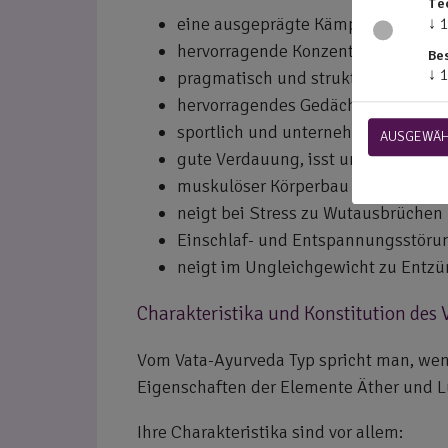
Te
eine ausgeprägte Kämpfernatur, li
↓
1
hervorragende Konzentrationsfähig
Be
↓
1
pragmatisch und strukturiert
hervorragendes Gedächtnis
sportlich und unternehmungslusti
AUSGEWÄH
gute Verdauung, isst und trinkt ger
muskulöser Körperbau
neigt bei Stress zu Wutausbrüchen
Einschlaf- und Entspannungsstöru
neigt im Ungleichgewicht zu Entz
Charakteristika und Konstitution des 
Vom Vata-Ayurveda Typ spricht man, wenn
Eigenschaften der Elemente Äther und Luf
Ihre Charakteristika sind vor allem: