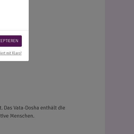
ZEPTIEREN
iert mit Klaro!
. Das Vata-Dosha enthält die
ative Menschen.