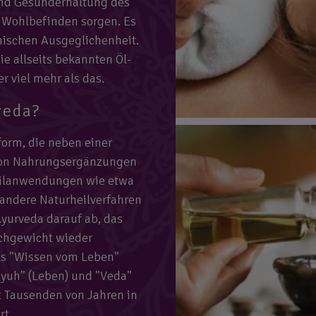
und Gesunderhaltung des
s Wohlbefinden sorgen. Es
hischen Ausgeglichenheit.
ie allseits bekannten Öl-
r viel mehr als das.
veda?
form, die neben einer
von Nahrungsergänzungen
eilanwendungen wie etwa
 andere Naturheilverfahren
yurveda darauf ab, das
ichgewicht wieder
als "Wissen vom Leben"
Ayuh" (Leben) und "Veda"
t Tausenden von Jahren in
rt.