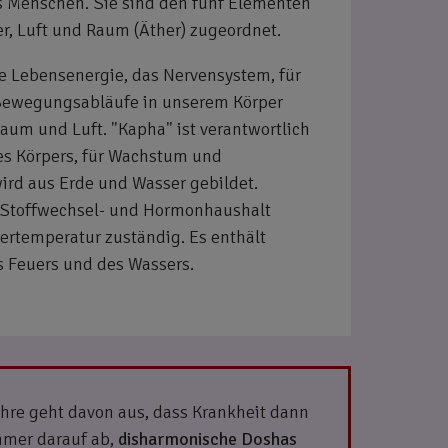
s Menschen. Sie sind den fünf Elementen
er, Luft und Raum (Äther) zugeordnet.
die Lebensenergie, das Nervensystem, für
Bewegungsabläufe in unserem Körper
aum und Luft. "Kapha" ist verantwortlich
des Körpers, für Wachstum und
wird aus Erde und Wasser gebildet.
en Stoffwechsel- und Hormonhaushalt
pertemperatur zuständig. Es enthält
s Feuers und des Wassers.
ehre geht davon aus, dass Krankheit dann
mmer darauf ab,
disharmonische Doshas