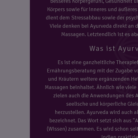
besseres Körpergefühl, Gesundheit 
Körpers sowie für inneres und äußere
dient dem Stressabbau sowie der psyc
Viele denken bei Ayurveda direkt an d
Massagen. Letztendlich ist es abe
Was ist Ayur
Es ist eine ganzheitliche Therapie
Ernährungsberatung mit der Zugabe 
und Kräutern weitere ergänzenden H
Massagen beinhaltet. Ähnlich wie viele
zielen auch die Anwendungen des A
seelische und körperliche Gle
herzustellen. Ayurveda wird auch 
bezeichnet. Das Wort setzt sich aus "
(Wissen) zusammen. Es wird schon sei
Indien praktizie