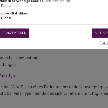
chnisch notwendige Cookies
(immer erforderlich)
ebt Herausforderungen
Dienst
keit und schnelle Auffassungsgabe
sucher-Statistiken
Dienst
g
LTE AKZEPTIEREN
ALLE AK
ne
Realis
ngen bei Überlastung
ündungen
Vata-Typ
 das Vata-Dosha eines Patienten besonders ausgeprägt ist
t. Bei Vata-Typen handelt es sich vor allem um luftig, kre