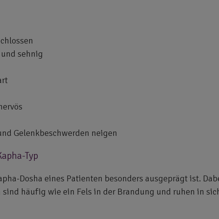
schlossen
g und sehnig
rt
nervös
s und Gelenkbeschwerden neigen
 Kapha-Typ
pha-Dosha eines Patienten besonders ausgeprägt ist. Dabei
sind häufig wie ein Fels in der Brandung und ruhen in sic
d