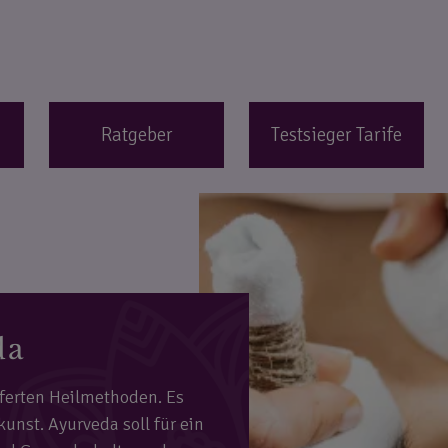
Ratgeber
Testsieger Tarife
da
eferten Heilmethoden. Es
unst. Ayurveda soll für ein