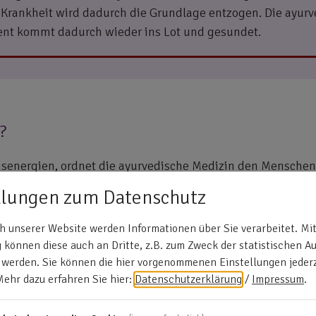
 Krankheit wird dadurch die Grundlage entzogen. Die ayur
ient kommt dadurch wieder ins Lot und gesundet.
?
nsenergien, ordnet die ayurvedische Medizin den Menschen
bleibt immer gleich im Laufe des Lebens und ändert sich nic
llungen zum Datenschutz
itta-Typ
 unserer Website werden Informationen über Sie verarbeitet. Mit
können diese auch an Dritte, z.B. zum Zweck der statistischen A
n das Pitta-Dosha eines Patienten besonders ausgeprägt ist
 werden. Sie können die hier vorgenommenen Einstellungen jederz
as Feuerelement bei Pitta-Typen verstärkt vorkommt.
Mehr dazu erfahren Sie hier:
Datenschutzerklärung
/
Impressum
.
atischen und fokussierten Menschen sind: