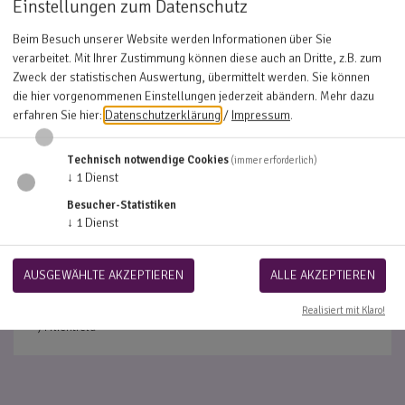
Einstellungen zum Datenschutz
Beim Besuch unserer Website werden Informationen über Sie
verarbeitet. Mit Ihrer Zustimmung können diese auch an Dritte, z.B. zum
Zweck der statistischen Auswertung, übermittelt werden. Sie können
die hier vorgenommenen Einstellungen jederzeit abändern.
Mehr dazu
erfahren Sie hier:
Datenschutzerklärung
/
Impressum
.
Technisch notwendige Cookies
(immer erforderlich)
↓
1
Dienst
Ich habe die
Datenschutzerklärung
gelesen und bin
Besucher-Statistiken
damit einverstanden.
*
↓
1
Dienst
ABSENDEN
AUSGEWÄHLTE AKZEPTIEREN
ALLE AKZEPTIEREN
Realisiert mit Klaro!
*) Pflichtfeld