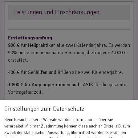
Leistungen und Einschränkungen
Erstattungsumfang
900 €
für
Heilpraktiker
alle zwei Kalenderjahre. Es werden
90% aus einem maximalen Rechnungsbetrag von 1.000 €
erstattet.
400 €
für
Sehhilfen und Brillen
alle zwei Kalenderjahre.
1.800 €
für
Augenoperationen und LASIK
für die gesamte
Vertragslaufzeit.
400 €
für
Vorsorgeuntersuchungen und Impfungen
alle
Einstellungen zum Datenschutz
zwei Kalenderjahre.
Beim Besuch unserer Website werden Informationen über Sie
900 €
für
Hörgeräte und Hörhilfen
alle zwei
verarbeitet. Mit Ihrer Zustimmung können diese auch an Dritte, z.B. zum
Kalenderjahre.
Zweck der statistischen Auswertung, übermittelt werden. Sie können