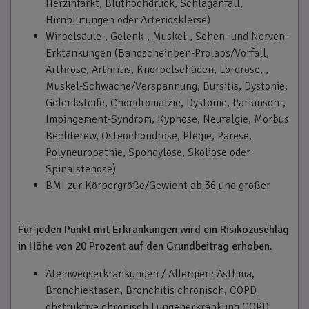
Herzinfarkt, Bluthochdruck, Schlaganfall,
Hirnblutungen oder Arteriosklerse)
Wirbelsäule-, Gelenk-, Muskel-, Sehen- und Nerven-
Erktankungen (Bandscheinben-Prolaps/Vorfall,
Arthrose, Arthritis, Knorpelschäden, Lordrose, ,
Muskel-Schwäche/Verspannung, Bursitis, Dystonie,
Gelenksteife, Chondromalzie, Dystonie, Parkinson-,
Impingement-Syndrom, Kyphose, Neuralgie, Morbus
Bechterew, Osteochondrose, Plegie, Parese,
Polyneuropathie, Spondylose, Skoliose oder
Spinalstenose)
BMI zur Körpergröße/Gewicht ab 36 und größer
Für jeden Punkt mit Erkrankungen wird ein Risikozuschlag
in Höhe von 20 Prozent auf den Grundbeitrag erhoben.
Atemwegserkrankungen / Allergien: Asthma,
Bronchiektasen, Bronchitis chronisch, COPD
obstruktive chronisch Lungenerkrankung COPD