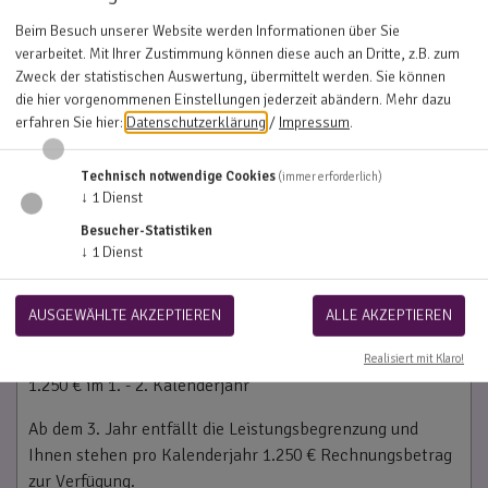
Erstattungsumfang
1.000 €
für
Heilpraktiker
pro Kalenderjahr. Es werden
Beim Besuch unserer Website werden Informationen über Sie
verarbeitet. Mit Ihrer Zustimmung können diese auch an Dritte, z.B. zum
80% aus einem maximalen Rechnungsbetrag von 1.250 €
Zweck der statistischen Auswertung, übermittelt werden. Sie können
erstattet.
die hier vorgenommenen Einstellungen jederzeit abändern.
Mehr dazu
erfahren Sie hier:
Datenschutzerklärung
/
Impressum
.
TIPP:
Ein Kalenderjahr endet unabhängig vom
Versicherungsbeginn (z.B. 01.01. oder 01.12.) am 31.12.
des aktuellen Jahres.
Technisch notwendige Cookies
(immer erforderlich)
↓
1
Dienst
Besucher-Statistiken
Summenbegrenzungen in den ersten
↓
1
Dienst
Versicherungsjahren
Für Heilpraktiker werden 80 % aus folgenden
Rechnungsbeträgen erstattet:
AUSGEWÄHLTE AKZEPTIEREN
ALLE AKZEPTIEREN
625 € im 1. Kalenderjahr
Realisiert mit Klaro!
1.250 € im 1. - 2. Kalenderjahr
Ab dem 3. Jahr entfällt die Leistungsbegrenzung und
Ihnen stehen pro Kalenderjahr 1.250 € Rechnungsbetrag
zur Verfügung.