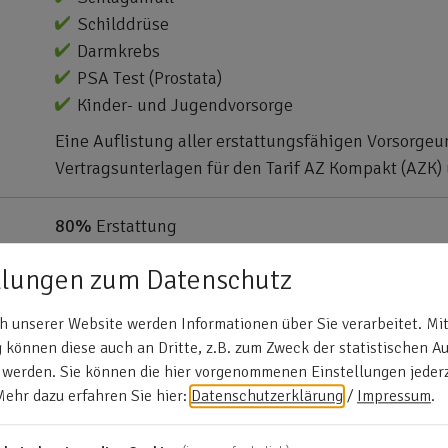
Schilddrüse
Darmkrebs
PSA Test (Prostata)
Kinder- und Jugendvorsorge
Eine Auflistung aller erstattungsfähigen Vorsorge
Vertragsunterlagen für den Tarif AZ Kompakt (AZK)
80%
Erstattung
Grippeschutz
llungen zum Datenschutz
Zeckenschutz (FSEM)
Gebärmutterkrebs (HPV)
 unserer Website werden Informationen über Sie verarbeitet. Mit
können diese auch an Dritte, z.B. zum Zweck der statistischen A
Hepatitis A und B
 werden. Sie können die hier vorgenommenen Einstellungen jederz
Malariavorsorge
Mehr dazu erfahren Sie hier:
Datenschutzerklärung
/
Impressum
.
Gelbfieber
Cholera