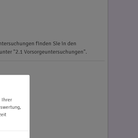
untersuchungen finden Sie in den
 unter "2.1 Vorsorgeuntersuchungen".
 Ihrer
uswertung,
eit