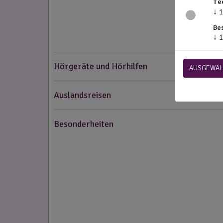
Te
↓
1
Be
↓
1
Hörgeräte und Hörhilfen
AUSGEWÄH
Auslandsreisen
Besonderheiten