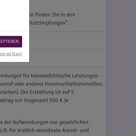
untersuchungen finden Sie in den
 unter "2.2 Schutzimpfungen".
ZEPTIEREN
iert mit Klaro!
endungen für telemedizinische Leistungen
eoanruf oder anderer Kommunikationsmedien,
rücken). Die Erstattung ist auf 5
etrag von insgesamt 500 € je
% der Aufwendungen von gesetzlichen
B. für ärztlich verordnete Arznei- und