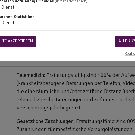
chnisch notwendige Cookies
(immer erforderlich)
Typhus
Dienst
Eine Auflistung aller erstattungsfähigen Vorsorge
sucher-Statistiken
Vertragsunterlagen für den Tarif AZ Kompakt (AZK)
Dienst
Keine Leistungen.
LTE AKZEPTIEREN
ALLE AK
Realis
Keine Leistungen.
Telemedizin:
Erstattungsfähig sind 100% der Aufw
(krankheitsbezogene Beratungen per Telefon, Vid
die eine räumliche und/oder zeitliche Distanz überb
telemediznische Beratungen und auf einen Höchstb
Versicherungsjahr begrenzt.
Gesetzliche Zuzahlungen:
Erstattungsfähig sind 80
Zuzahlungen für medizinische Vorsorgeleistungen z.