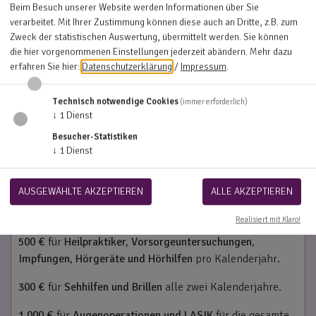
Hörgeräte
Beim Besuch unserer Website werden Informationen über Sie
verarbeitet. Mit Ihrer Zustimmung können diese auch an Dritte, z.B. zum
Hörgeräte Reparatur
Zweck der statistischen Auswertung, übermittelt werden. Sie können
die hier vorgenommenen Einstellungen jederzeit abändern.
Mehr dazu
Auslandsreisen
erfahren Sie hier:
Datenschutzerklärung
/
Impressum
.
Keine Leistungen.
Technisch notwendige Cookies
(immer erforderlich)
↓
1
Dienst
Besucher-Statistiken
↓
1
Dienst
Leistungen und Einschränkungen
AUSGEWÄHLTE AKZEPTIEREN
ALLE AKZEPTIEREN
Realisiert mit Klaro!
Erstattungsumfang
500 €
für
Heilpraktiker, Vorsorgeuntersuchungen,
Impfungen, Hörgeräte und Hörhilfen
pro Kalenderjahr.
300 €
für
Sehhilfen und Brillen
alle zwei Kalenderjahre.
1.000 €
für
Augenoperationen und LASIK
für die gesamte