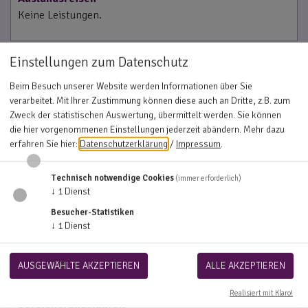
Keine Leistungen.
Einstellungen zum Datenschutz
Beim Besuch unserer Website werden Informationen über Sie
Leistungen und Einschränkungen
verarbeitet. Mit Ihrer Zustimmung können diese auch an Dritte, z.B. zum
Zweck der statistischen Auswertung, übermittelt werden. Sie können
die hier vorgenommenen Einstellungen jederzeit abändern.
Mehr dazu
erfahren Sie hier:
Datenschutzerklärung
/
Impressum
.
Erstattungsumfang
1.000 €
für
Heilpraktiker, Vorsorgeuntersuchungen,
Technisch notwendige Cookies
(immer erforderlich)
Impfungen, Hörgeräte und Hörhilfen
pro Kalenderjahr.
↓
1
Dienst
Besucher-Statistiken
TIPP:
Ein Kalenderjahr endet unabhängig vom
↓
1
Dienst
Versicherungsbeginn (z.B. 01.01. oder 01.12.) am 31.12.
des aktuellen Jahres.
AUSGEWÄHLTE AKZEPTIEREN
ALLE AKZEPTIEREN
Summenbegrenzungen in den ersten
Realisiert mit Klaro!
Versicherungsjahren