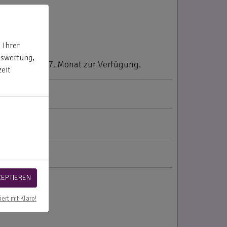
 Ihrer
uswertung,
als ab dem 37. Monat zur Verfügung.
eit
ZEPTIEREN
iert mit Klaro!