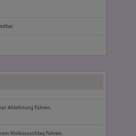
ündbar
ner Ablehnung führen.
nem Risikozuschlag führen.