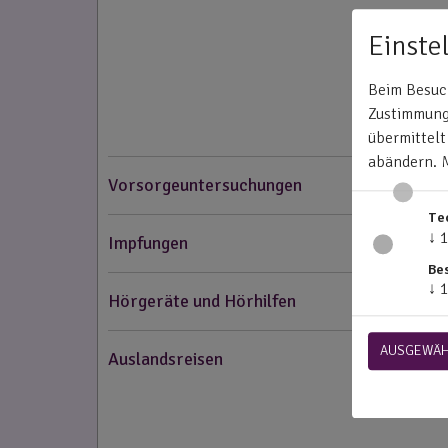
Einste
Beim Besuch
Zustimmung 
übermittelt
abändern.
Vorsorgeuntersuchungen
Te
↓
1
Impfungen
Be
↓
1
Hörgeräte und Hörhilfen
AUSGEWÄH
Auslandsreisen