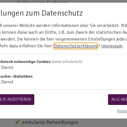
Clear-Lens-Exchange
Refraktive Chirurgie
llungen zum Datenschutz
Augen-LASEK
Augen-LASIK
 unserer Website werden Informationen über Sie verarbeitet. Mit
können diese auch an Dritte, z.B. zum Zweck der statistischen A
Die Leistungen für Augenoperationen stehen erstm
 werden. Sie können die hier vorgenommenen Einstellungen jederz
Mehr dazu erfahren Sie hier:
Datenschutzerklärung
/
Impressum
.
Keine Leistungen.
chnisch notwendige Cookies
(immer erforderlich)
Dienst
Keine Leistungen.
sucher-Statistiken
Dienst
Keine Leistungen.
LTE AKZEPTIEREN
ALLE AK
100%
Erstattung
Realis
stationäre Behandlungen
ambulante Behandlungen