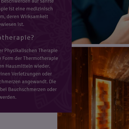
 Beschwerden auf sanfte
pie ist eine medizinisch
orm, deren Wirksamkeit
wiesen ist.
otherapie?
er Physikalischen Therapie
te Form der Thermotherapie
ten Hausmitteln wieder.
einen Verletzungen oder
chmerzen angewandt. Die
 bei Bauchschmerzen oder
werden.