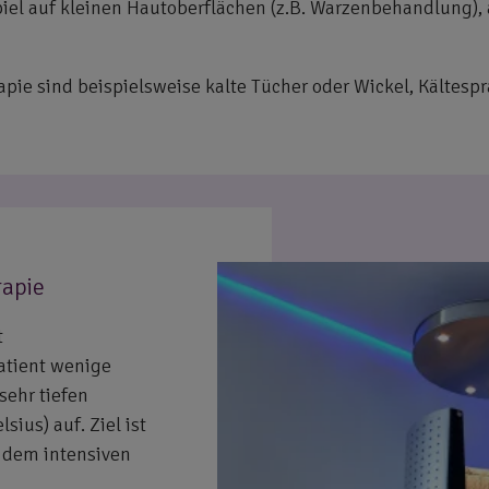
el auf kleinen Hautoberflächen (z.B. Warzenbehandlung),
ie sind beispielsweise kalte Tücher oder Wickel, Kältespra
rapie
t
Patient wenige
sehr tiefen
ius) auf. Ziel ist
e dem intensiven