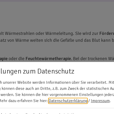
it Wärmestrahlen oder Wärmeleitung. Sie wird zur
Förder
satz von Wärme weiten sich die Gefäße und das Blut kann be
apie
oder die
Feuchtewärmetherapie
. Bei der trockenen
 oder Wärmepackungen zum Einsatz. Setzt der Therapeut a
llungen zum Datenschutz
me und feuchte Handtücher als Therapiemittel genutzt.
 unserer Website werden Informationen über Sie verarbeitet. Mit
unter der Haut behandelt werden, wird bei diesem sanften 
können diese auch an Dritte, z.B. zum Zweck der statistischen A
ißluft, Ultraschall (=mechanische Wellen erzeugen einen 
 werden. Sie können die hier vorgenommenen Einstellungen jederz
Rollen (=beim Abrollen von in sehr heißem Wasser getränkte
Mehr dazu erfahren Sie hier:
Datenschutzerklärung
/
Impressum
.
ckungen.