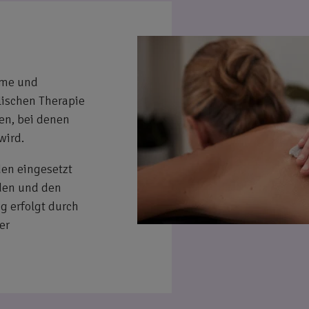
rme und
alischen Therapie
en, bei denen
wird.
en eingesetzt
den und den
 erfolgt durch
er