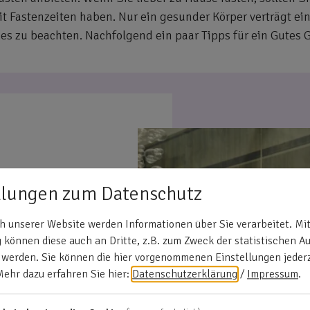
t Fastenzeiten haben. Nur ein gesunder Körper verträgt ei
es zu beachten. Nachfolgend ein paar Tipps für ein Gutes G
n Zeitraum
für das
llungen zum Datenschutz
m Fasten genügend
annung und
 unserer Website werden Informationen über Sie verarbeitet. Mit
v nicht geeignet
können diese auch an Dritte, z.B. zum Zweck der statistischen A
ienleben. Die
 werden. Sie können die hier vorgenommenen Einstellungen jederz
gelegt. Bewährt
Mehr dazu erfahren Sie hier:
Datenschutzerklärung
/
Impressum
.
ochen dauern.