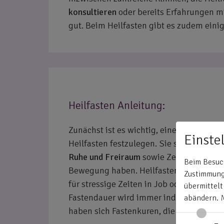
konsultieren
oder bereits Erfahrungen mi
gut. Beim Heilfasten gibt es zudem einig
Heilfasten Anleitung:
Zunächst ist es wichtig, einen
geeignete
Einste
Heilfasten festzulegen. Sie sollten bei
Ruhe und Freiraum
sowie Zeit für Entsp
Beim Besuch
Bewegung haben. Heilfasten ist definiti
Zustimmung 
für stressige Zeiten in Job oder im Famil
übermittelt
Fastendauer wird immer individuell fest
abändern.
haben sich Fastenkuren, die etwa 1-2 W